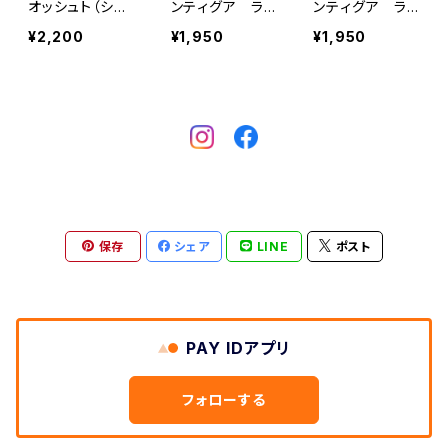
オッシュト（シテ
ンティグア ラ
ンティグア ラ
ィロースト）200
ス・ヌーベス農
ス・ヌーベス農
¥2,200
¥1,950
¥1,950
g
園 フレンチロ
園 シティロー
ースト 200g
スト 200g
保存
シェア
LINE
ポスト
PAY IDアプリ
フォローする