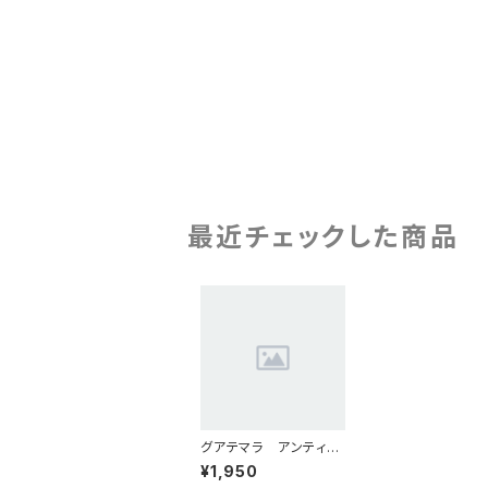
最近チェックした商品
グアテマラ アンティグ
ア ラス・ヌーベス農
¥1,950
園 シティロースト 2