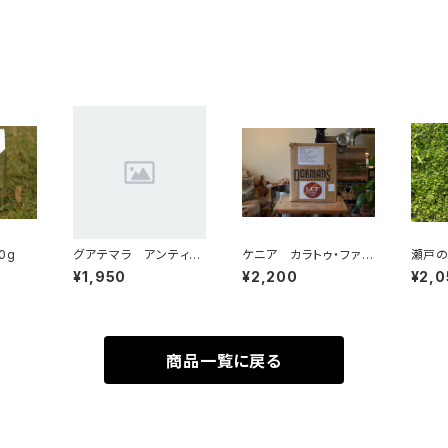
0g
グアテマラ アンティグ
ケニア カラトゥ・ファク
瀬戸の
ア ラス・ヌーベス農
トリー（フレンチロース
¥1,950
¥2,200
¥2,0
園 シティロースト 2
ト）200g
00g
商品一覧に戻る