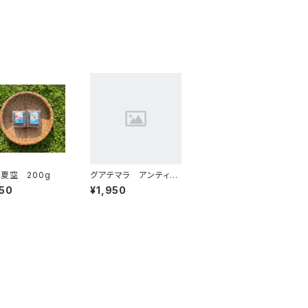
夏空 200g
グアテマラ アンティグ
ア ラス・ヌーベス農
50
¥1,950
園 フレンチロースト
200g