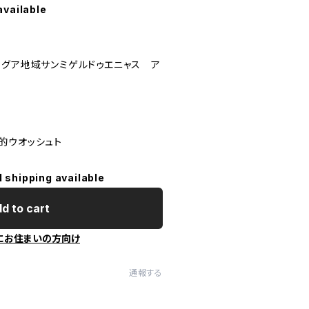
available
ィグア地域サンミゲルドゥエニャス ア
的ウオッシュト
l shipping available
d to cart
にお住まいの方向け
通報する