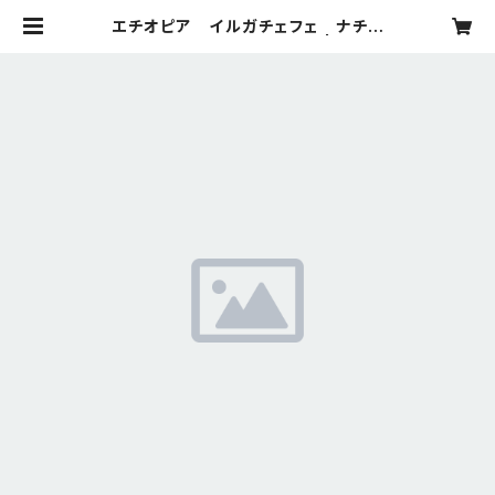
エチオピア イルガチェフェ ナチュ
ラル（シティロースト）200g | 辻珈琲